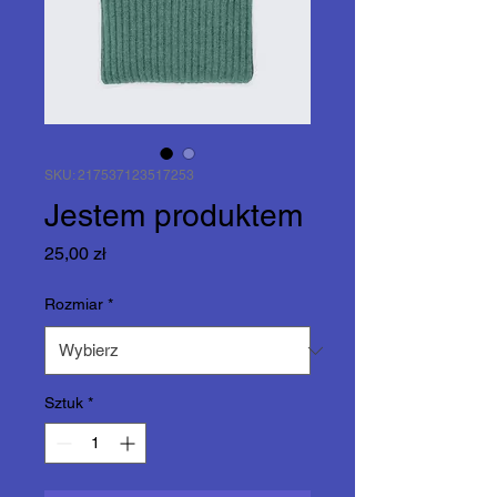
SKU: 217537123517253
Jestem produktem
Cena
25,00 zł
Rozmiar
*
Sztuk
*